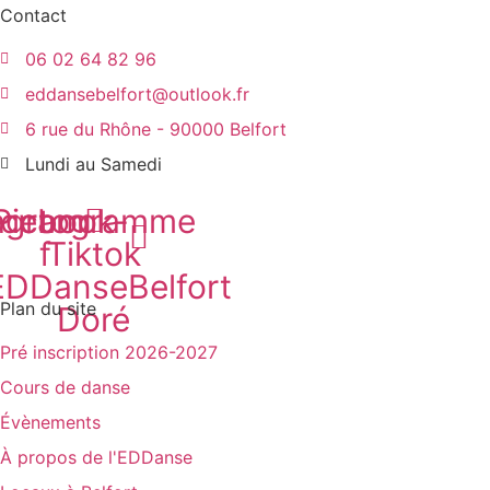
Contact
06 02 64 82 96
eddansebelfort@outlook.fr
6 rue du Rhône - 90000 Belfort
Lundi au Samedi
agram
cebook-
Pictogramme
f
Tiktok
DDanseBelfort
Plan du site
Doré
Pré inscription 2026-2027
Cours de danse
Évènements
À propos de l'EDDanse