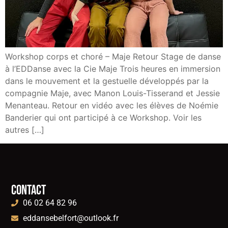
Workshop corps et choré – Maje Retour Stage de danse
à l’EDDanse avec la Cie Maje Trois heures en immersion
dans le mouvement et la gestuelle développés par la
compagnie Maje, avec Manon Louis-Tisserand et Jessie
Menanteau. Retour en vidéo avec les élèves de Noémie
Banderier qui ont participé à ce Workshop. Voir les
autres […]
Contact
06 02 64 82 96
eddansebelfort@outlook.fr